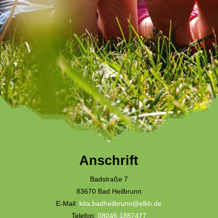
Anschrift
Badstraße 7
83670 Bad Heilbrunn
E-Mail:
kita.badheilbrunn@elkb.de
Telefon:
08046 1887477