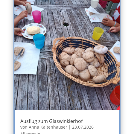
Ausflug zum Glaswinklerhof
von
Anna Kaltenhauser
|
23.07.2026
|
Allgemein