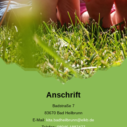
Anschrift
Badstraße 7
83670 Bad Heilbrunn
E-Mail:
kita.badheilbrunn@elkb.de
Telefon:
08046 1887477