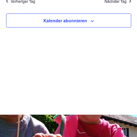
Vorheriger Tag
Nächster Tag
Ansich
Naviga
Kalender abonnieren