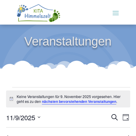
Veranstaltungen
Veranstaltungen
Keine Veranstaltungen für 9. November 2025 vorgesehen. Hier
für
Hinweis
geht es zu den
nächsten bevorstehenden Veranstaltungen
.
9.
Verans
Ver
November
11/9/2025
Suche
Tag
Ans
Suche
2025
Datum
Nav
und
wählen.