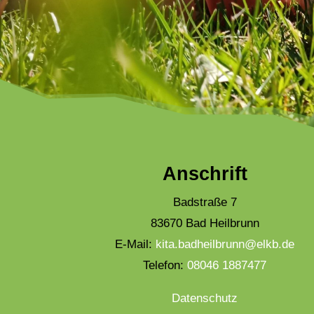
Anschrift
Badstraße 7
83670 Bad Heilbrunn
E-Mail:
kita.badheilbrunn@elkb.de
Telefon:
08046 1887477
Datenschutz