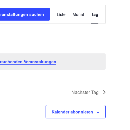
Veranstaltung
Ansichten-
eranstaltungen suchen
Liste
Monat
Tag
Navigation
rstehenden Veranstaltungen
.
Nächster Tag
Kalender abonnieren