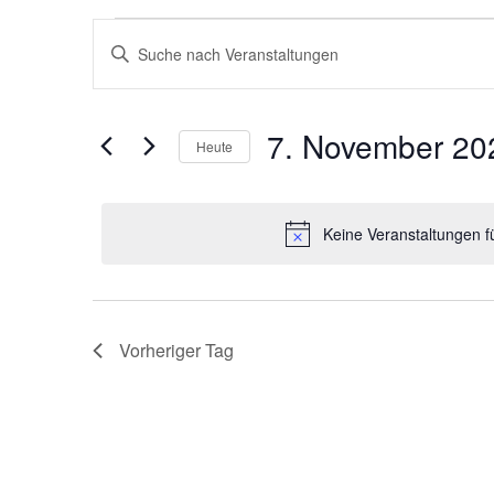
Veranstaltungen
Veranstaltungen
Bitte
Suche
für
Schlüsselwort
und
7.
eingeben.
Ansichten,
November
Suche
7. November 20
Navigation
nach
Heute
2025
Veranstaltungen
Datum
Schlüsselwort.
wählen.
Keine Veranstaltungen 
Vorheriger Tag