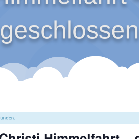
geschlossen
efunden.
Christi Himmelfahrt –