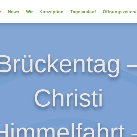
e
News
Wir
Konzeption
Tagesablauf
Öffnungszeiten/
Brückentag 
Christi
Himmelfahrt 