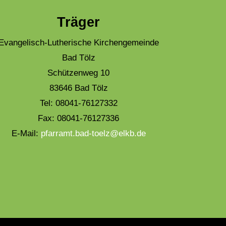
Träger
Evangelisch-Lutherische Kirchengemeinde
Bad Tölz
Schützenweg 10
83646 Bad Tölz
Tel: 08041-76127332
Fax: 08041-76127336
E-Mail:
pfarramt.bad-toelz@elkb.de