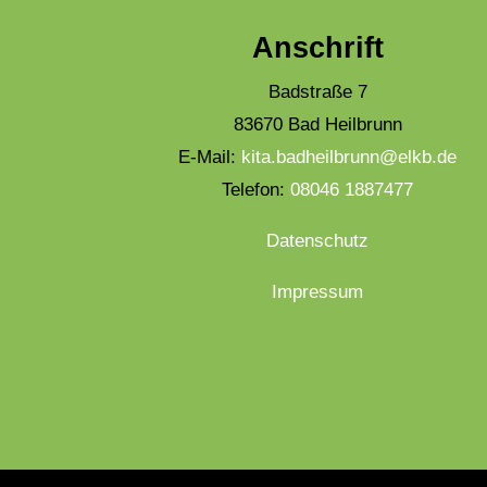
Anschrift
Badstraße 7
83670 Bad Heilbrunn
E-Mail:
kita.badheilbrunn@elkb.de
Telefon:
08046 1887477
Datenschutz
Impressum