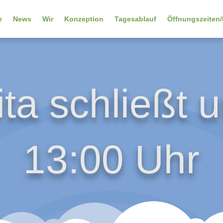
e
News
Wir
Konzeption
Tagesablauf
Öffnungszeiten/
ita schließt 
13:00 Uhr