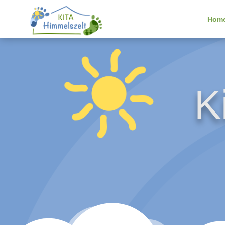
Hom
K