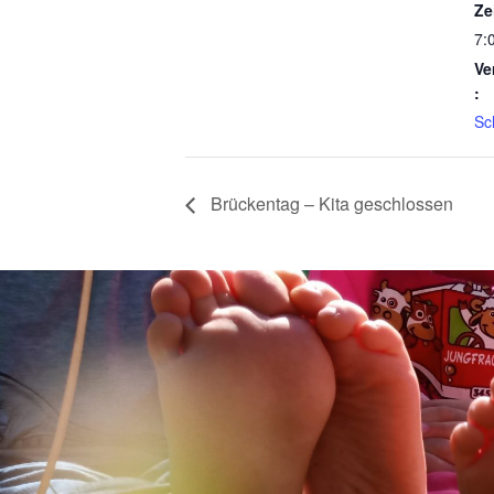
Ze
7:
Ve
:
Sc
Brückentag – Kita geschlossen