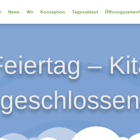
e
News
Wir
Konzeption
Tagesablauf
Öffnungszeiten/
eiertag – Ki
geschlossen