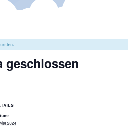
efunden.
ta geschlossen
ETAILS
tum:
 Mai 2024