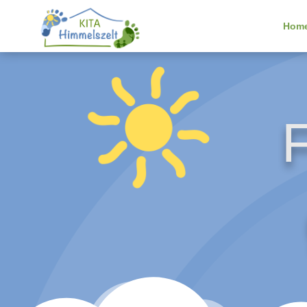
Hom
F