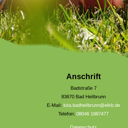
Anschrift
Badstraße 7
83670 Bad Heilbrunn
E-Mail:
kita.badheilbrunn@elkb.de
Telefon:
08046 1887477
Datenschutz