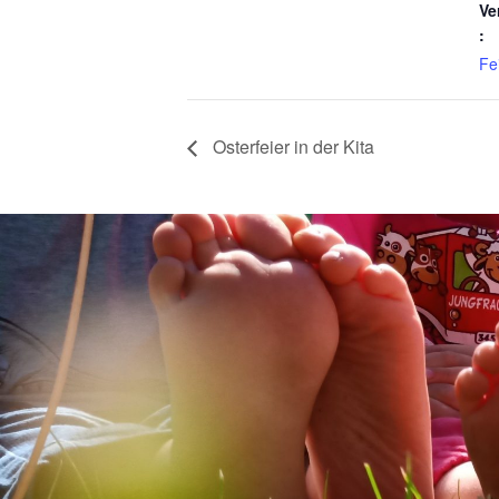
Ve
:
Fe
Osterfeier in der Kita