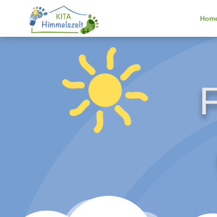
Hom
F