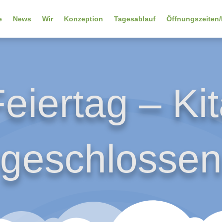
e
News
Wir
Konzeption
Tagesablauf
Öffnungszeiten/
eiertag – Ki
geschlossen