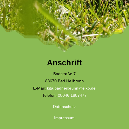
Anschrift
Badstraße 7
83670 Bad Heilbrunn
E-Mail:
kita.badheilbrunn@elkb.de
Telefon:
08046 1887477
Datenschutz
Impressum