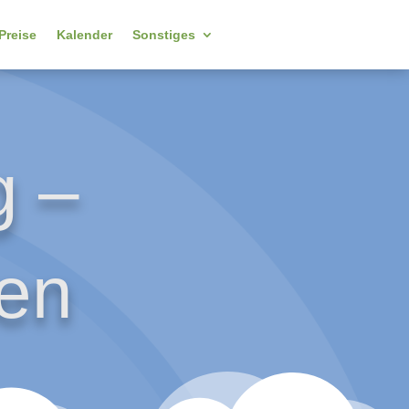
Preise
Kalender
Sonstiges
g –
sen