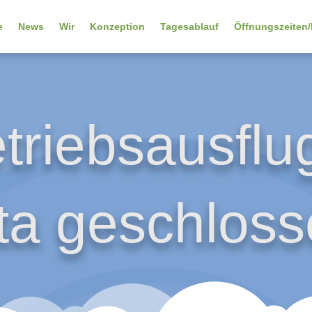
e
News
Wir
Konzeption
Tagesablauf
Öffnungszeiten/
triebsausflu
ta geschlos