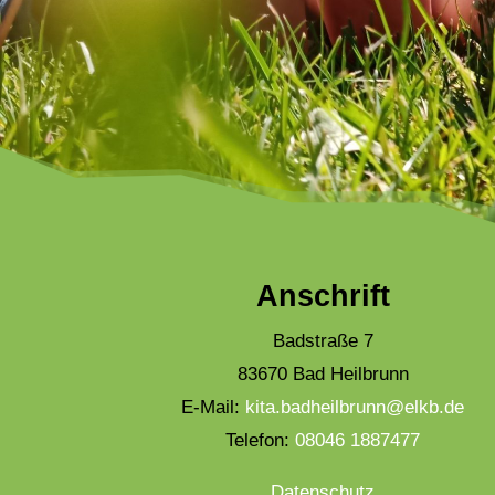
Anschrift
Badstraße 7
83670 Bad Heilbrunn
E-Mail:
kita.badheilbrunn@elkb.de
Telefon:
08046 1887477
Datenschutz