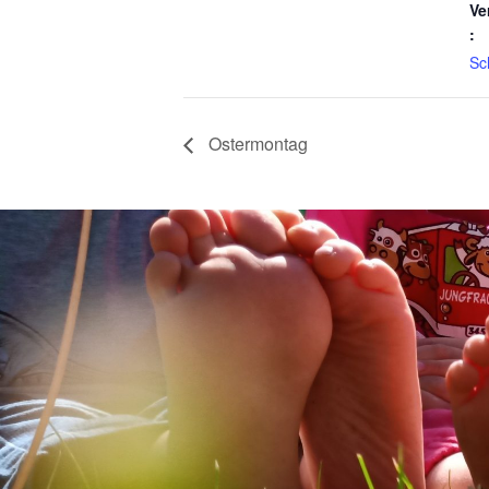
Ve
:
Sc
Ostermontag