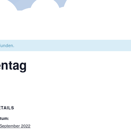
efunden.
entag
ETAILS
tum:
 September 2022