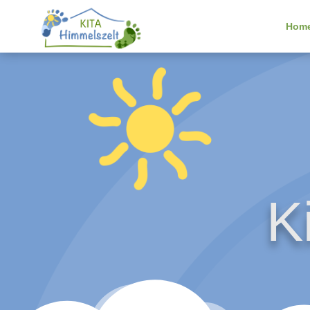
Hom
K