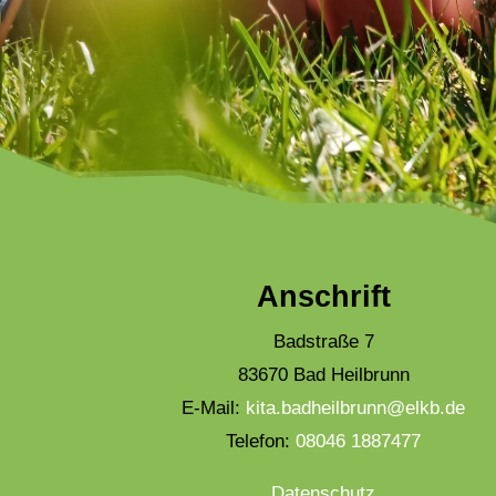
Anschrift
Badstraße 7
83670 Bad Heilbrunn
E-Mail:
kita.badheilbrunn@elkb.de
Telefon:
08046 1887477
Datenschutz