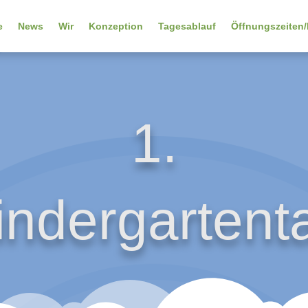
e
News
Wir
Konzeption
Tagesablauf
Öffnungszeiten/
1.
indergartent