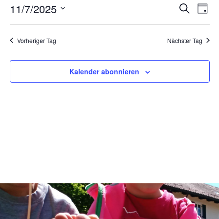
November
Verans
Ver
11/7/2025
Suche
Tag
2025
Ans
Suche
Datum
Nav
und
wählen.
Vorheriger Tag
Nächster Tag
Ansich
Naviga
Kalender abonnieren